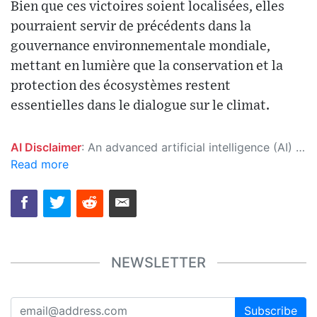
Bien que ces victoires soient localisées, elles
pourraient servir de précédents dans la
gouvernance environnementale mondiale,
mettant en lumière que la conservation et la
protection des écosystèmes restent
essentielles dans le dialogue sur le climat.
AI Disclaimer
: An advanced artificial intelligence (AI) system generated the content of this page on its own. This innovative technology conducts extensive research from a variety of reliable sources, performs rigorous fact-checking and verification, cleans up and balances biased or manipulated content, and presents a minimal factual summary that is just enough yet essential for you to function as an informed and educated citizen. Please keep in mind, however, that this system is an evolving technology, and as a result, the article may contain accidental inaccuracies or errors. We urge you to help us improve our site by reporting any inaccuracies you find using the "
Read more
NEWSLETTER
Subscribe