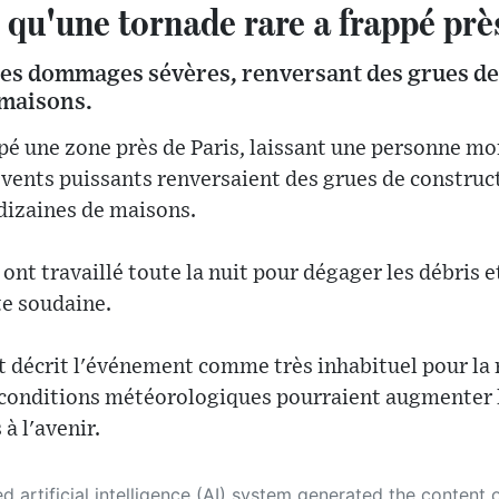
qu'une tornade rare a frappé près
des dommages sévères, renversant des grues de
maisons.
pé une zone près de Paris, laissant une personne mor
 vents puissants renversaient des grues de construc
izaines de maisons.
nt travaillé toute la nuit pour dégager les débris et
te soudaine.
 décrit l'événement comme très inhabituel pour la 
 conditions météorologiques pourraient augmenter l
 l'avenir.
 its own. This innovative technology conducts extensive research from a variety of reliable sources, performs rigorous fact-checking and verification, cleans up and balances biased or manipulated content, and presents a minimal factual summary that is just enough yet essential for you to function as an informed and educated citizen. Please keep in mind, however, that this system is an evolving technology, and