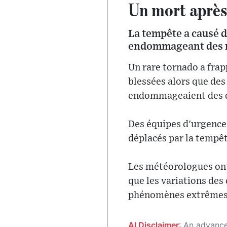
Un mort après 
La tempête a causé 
endommageant des 
Un rare tornado a frap
blessées alors que des
endommageaient des d
Des équipes d'urgence o
déplacés par la tempê
Les météorologues ont
que les variations des
phénomènes extrêmes à
AI Disclaimer
: An advanced artificial intelligence (AI) system generated the content of this page on