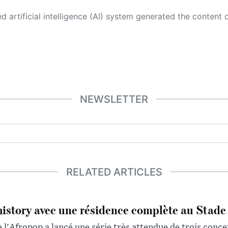
 its own. This innovative technology conducts extensive research from a variety of reliable sources, performs rigorous fact-checking and verification, cleans up and balances biased or manipulated content, and presents a minimal factual summary that is just enough yet essential for you to function as an informed and educated citizen. Please keep in mind, however, that this system is an evolving technology, and
NEWSLETTER
RELATED ARTICLES
history avec une résidence complète au Stade
 l'Afropop a lancé une série très attendue de trois conce