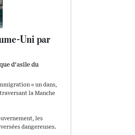
aume-Uni par
ique d'asile du
'immigration « un dans,
 traversant la Manche
gouvernement, les
raversées dangereuses.