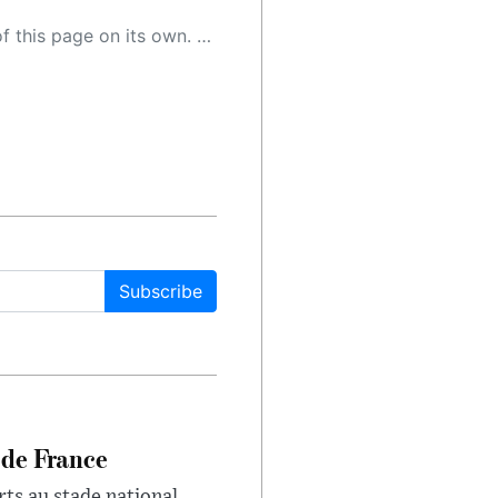
 as a result, the article may contain accidental inaccuracies or errors. We urge you to help us improve our site by reporting any inaccuracies you find using the "
Subscribe
 de France
rts au stade national,