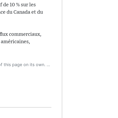
 de 10 % sur les
nce du Canada et du
 flux commerciaux,
 américaines,
 as a result, the article may contain accidental inaccuracies or errors. We urge you to help us improve our site by reporting any inaccuracies you find using the "