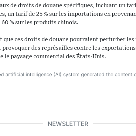
ux de droits de douane spécifiques, incluant un tarif
, un tarif de 25 % sur les importations en provena
 60 % sur les produits chinois.
t que ces droits de douane pourraient perturber les
 provoquer des représailles contre les exportations
 le paysage commercial des États-Unis.
 its own. This innovative technology conducts extensive research from a variety of reliable sources, performs rigorous fact-checking and verification, cleans up and balances biased or manipulated content, and presents a minimal factual summary that is just enough yet essential for you to function as an informed and educated citizen. Please keep in mind, however, that this system is an evolving technology, and
NEWSLETTER