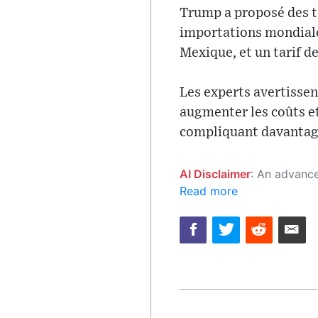
Trump a proposé des ta
importations mondiales
Mexique, et un tarif de
Les experts avertissen
augmenter les coûts et
compliquant davantage
AI Disclaimer
: An advanced artificial intelligence (AI) system generated the content of this page on
Read more