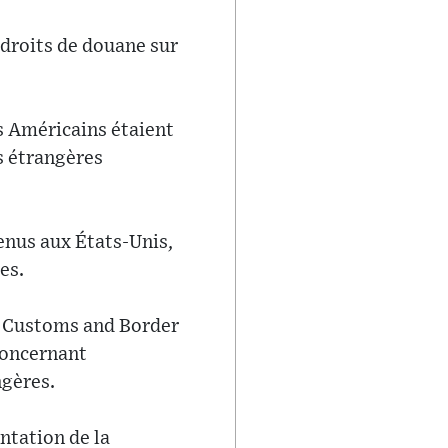
 droits de douane sur
s Américains étaient
s étrangères
enus aux États-Unis,
es.
S. Customs and Border
 concernant
ngères.
ntation de la