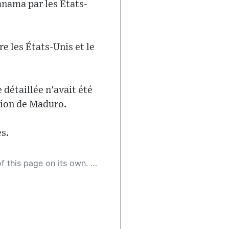
anama par les États-
e les États-Unis et le
détaillée n'avait été
tion de Maduro.
es.
 as a result, the article may contain accidental inaccuracies or errors. We urge you to help us improve our site by reporting any inaccuracies you find using the "