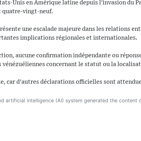
États-Unis en Amérique latine depuis l'invasion du P
t quatre-vingt-neuf.
sente une escalade majeure dans les relations entr
tantes implications régionales et internationales.
tion, aucune confirmation indépendante ou réponse 
s vénézuéliennes concernant le statut ou la localisa
de, car d'autres déclarations officielles sont attendu
 its own. This innovative technology conducts extensive research from a variety of reliable sources, performs rigorous fact-checking and verification, cleans up and balances biased or manipulated content, and presents a minimal factual summary that is just enough yet essential for you to function as an informed and educated citizen. Please keep in mind, however, that this system is an evolving technology, and