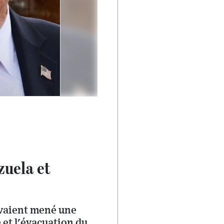
zuela et
avaient mené une
et l'évacuation du