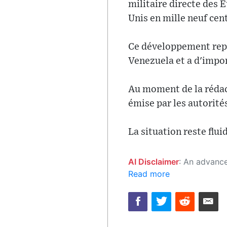
militaire directe des 
Unis en mille neuf cen
Ce développement repré
Venezuela et a d'impor
Au moment de la rédac
émise par les autorité
La situation reste flui
AI Disclaimer
: An advanced artificial intelligence (AI) system generated the content of this page on
Read more