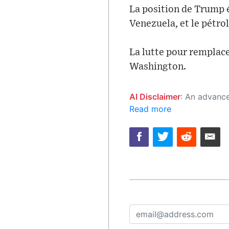
La position de Trump é
Venezuela, et le pétrol
La lutte pour remplace
Washington.
AI Disclaimer
: An advanced artificial intelligence (AI) system generated the content of this page on
Read more