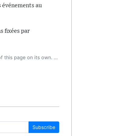
des événements au
s fixées par
 as a result, the article may contain accidental inaccuracies or errors. We urge you to help us improve our site by reporting any inaccuracies you find using the "
Subscribe