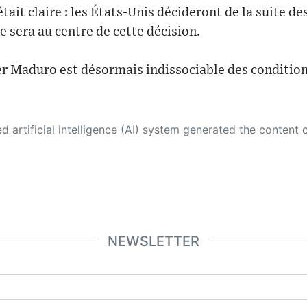
tait claire : les États-Unis décideront de la suite 
e sera au centre de cette décision.
r Maduro est désormais indissociable des condition
 its own. This innovative technology conducts extensive research from a variety of reliable sources, performs rigorous fact-checking and verification, cleans up and balances biased or manipulated content, and presents a minimal factual summary that is just enough yet essential for you to function as an informed and educated citizen. Please keep in mind, however, that this system is an evolving technology, and
NEWSLETTER