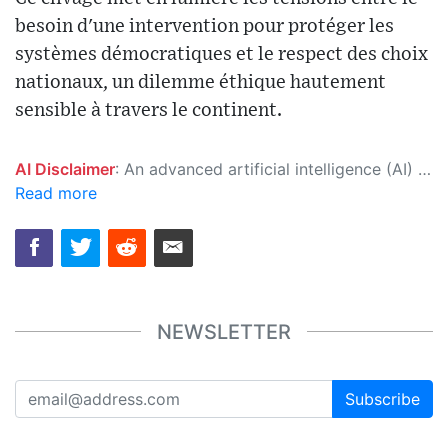
besoin d'une intervention pour protéger les
systèmes démocratiques et le respect des choix
nationaux, un dilemme éthique hautement
sensible à travers le continent.
AI Disclaimer
: An advanced artificial intelligence (AI) system generated the content of this page on its own. This innovative technology conducts extensive research from a variety of reliable sources, performs rigorous fact-checking and verification, cleans up and balances biased or manipulated content, and presents a minimal factual summary that is just enough yet essential for you to function as an informed and educated citizen. Please keep in mind, however, that this system is an evolving technology, and as a result, the article may contain accidental inaccuracies or errors. We urge you to help us improve our site by reporting any inaccuracies you find using the "
Read more
NEWSLETTER
Subscribe