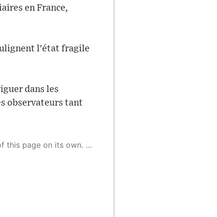
iaires en France,
lignent l'état fragile
viguer dans les
es observateurs tant
 as a result, the article may contain accidental inaccuracies or errors. We urge you to help us improve our site by reporting any inaccuracies you find using the "