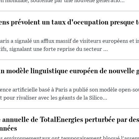
ion mondiale, soutenue par une nouvelle génératio...
iens prévoient un taux d'occupation presque t
aris a signalé un afflux massif de visiteurs européens et 
ifs, signalant une forte reprise du secteur ...
un modèle linguistique européen de nouvelle 
ence artificielle basé à Paris a publié son modèle open-so
 pour rivaliser avec les géants de la Silico...
 annuelle de TotalEnergies perturbée par de
onnées
tes environnementaux ont temporairement bloqué l'assem