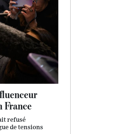
fluenceur
n France
ait refusé
gue de tensions