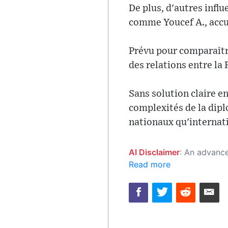
De plus, d'autres influ
comme Youcef A., accu
Prévu pour comparaître
des relations entre la 
Sans solution claire e
complexités de la dipl
nationaux qu'internat
AI Disclaimer
: An advanced artificial intelligence (AI) system generated the content of this page on
Read more