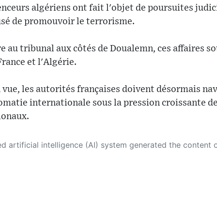
enceurs algériens ont fait l'objet de poursuites judic
sé de promouvoir le terrorisme.
 au tribunal aux côtés de Doualemn, ces affaires sou
France et l'Algérie.
n vue, les autorités françaises doivent désormais na
omatie internationale sous la pression croissante d
ionaux.
 its own. This innovative technology conducts extensive research from a variety of reliable sources, performs rigorous fact-checking and verification, cleans up and balances biased or manipulated content, and presents a minimal factual summary that is just enough yet essential for you to function as an informed and educated citizen. Please keep in mind, however, that this system is an evolving technology, and