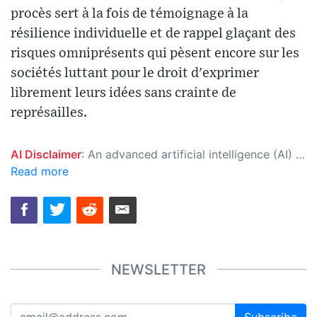
procès sert à la fois de témoignage à la
résilience individuelle et de rappel glaçant des
risques omniprésents qui pèsent encore sur les
sociétés luttant pour le droit d'exprimer
librement leurs idées sans crainte de
représailles.
AI Disclaimer
: An advanced artificial intelligence (AI) system generated the content of this page on its own. This innovative technology conducts extensive research from a variety of reliable sources, performs rigorous fact-checking and verification, cleans up and balances biased or manipulated content, and presents a minimal factual summary that is just enough yet essential for you to function as an informed and educated citizen. Please keep in mind, however, that this system is an evolving technology, and as a result, the article may contain accidental inaccuracies or errors. We urge you to help us improve our site by reporting any inaccuracies you find using the "
Read more
NEWSLETTER