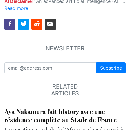
AI Disclaimer
: An advanced artificial intelligence (AI) system generated the content of this page on its own. This innovative technology conducts extensive research from a variety of reliable sources, performs rigorous fact-checking and verification, cleans up and balances biased or manipulated content, and presents a minimal factual summary that is just enough yet essential for you to function as an informed and educated citizen. Please keep in mind, however, that this system is an evolving technology, and as a result, the article may contain accidental inaccuracies or errors. We urge you to help us improve our site by reporting any inaccuracies you find using the "
Read more
NEWSLETTER
Subscribe
RELATED
ARTICLES
Aya Nakamura fait history avec une
résidence complète au Stade de France
La sensation mondiale de l'Afropop a lancé une série