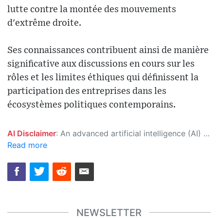
lutte contre la montée des mouvements
d'extrême droite.
Ses connaissances contribuent ainsi de manière
significative aux discussions en cours sur les
rôles et les limites éthiques qui définissent la
participation des entreprises dans les
écosystèmes politiques contemporains.
AI Disclaimer
: An advanced artificial intelligence (AI) system generated the content of this page on its own. This innovative technology conducts extensive research from a variety of reliable sources, performs rigorous fact-checking and verification, cleans up and balances biased or manipulated content, and presents a minimal factual summary that is just enough yet essential for you to function as an informed and educated citizen. Please keep in mind, however, that this system is an evolving technology, and as a result, the article may contain accidental inaccuracies or errors. We urge you to help us improve our site by reporting any inaccuracies you find using the "
Read more
NEWSLETTER