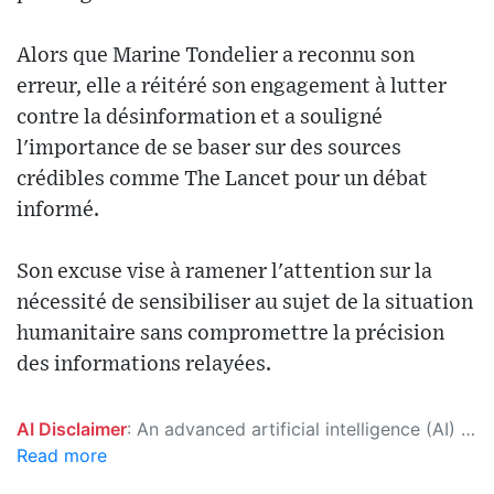
Alors que Marine Tondelier a reconnu son
erreur, elle a réitéré son engagement à lutter
contre la désinformation et a souligné
l'importance de se baser sur des sources
crédibles comme The Lancet pour un débat
informé.
Son excuse vise à ramener l'attention sur la
nécessité de sensibiliser au sujet de la situation
humanitaire sans compromettre la précision
des informations relayées.
AI Disclaimer
: An advanced artificial intelligence (AI) system generated the content of this page on its own. This innovative technology conducts extensive research from a variety of reliable sources, performs rigorous fact-checking and verification, cleans up and balances biased or manipulated content, and presents a minimal factual summary that is just enough yet essential for you to function as an informed and educated citizen. Please keep in mind, however, that this system is an evolving technology, and as a result, the article may contain accidental inaccuracies or errors. We urge you to help us improve our site by reporting any inaccuracies you find using the "
Read more