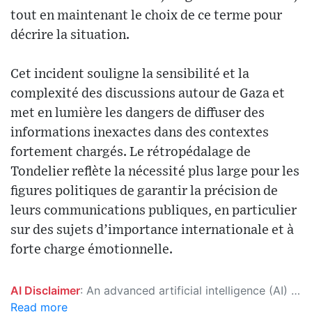
tout en maintenant le choix de ce terme pour
décrire la situation.
Cet incident souligne la sensibilité et la
complexité des discussions autour de Gaza et
met en lumière les dangers de diffuser des
informations inexactes dans des contextes
fortement chargés. Le rétropédalage de
Tondelier reflète la nécessité plus large pour les
figures politiques de garantir la précision de
leurs communications publiques, en particulier
sur des sujets d’importance internationale et à
forte charge émotionnelle.
AI Disclaimer
: An advanced artificial intelligence (AI) system generated the content of this page on its own. This innovative technology conducts extensive research from a variety of reliable sources, performs rigorous fact-checking and verification, cleans up and balances biased or manipulated content, and presents a minimal factual summary that is just enough yet essential for you to function as an informed and educated citizen. Please keep in mind, however, that this system is an evolving technology, and as a result, the article may contain accidental inaccuracies or errors. We urge you to help us improve our site by reporting any inaccuracies you find using the "
Read more