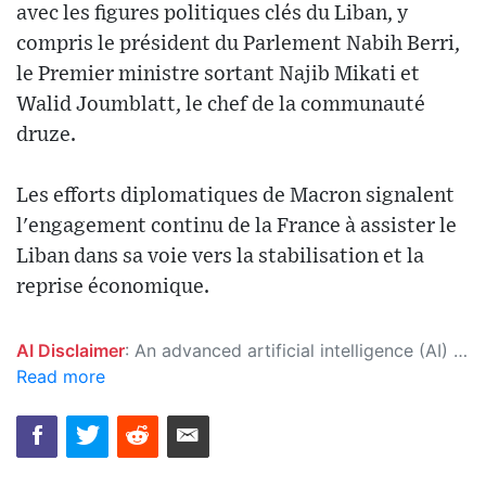
avec les figures politiques clés du Liban, y
compris le président du Parlement Nabih Berri,
le Premier ministre sortant Najib Mikati et
Walid Joumblatt, le chef de la communauté
druze.
Les efforts diplomatiques de Macron signalent
l'engagement continu de la France à assister le
Liban dans sa voie vers la stabilisation et la
reprise économique.
AI Disclaimer
: An advanced artificial intelligence (AI) system generated the content of this page on its own. This innovative technology conducts extensive research from a variety of reliable sources, performs rigorous fact-checking and verification, cleans up and balances biased or manipulated content, and presents a minimal factual summary that is just enough yet essential for you to function as an informed and educated citizen. Please keep in mind, however, that this system is an evolving technology, and as a result, the article may contain accidental inaccuracies or errors. We urge you to help us improve our site by reporting any inaccuracies you find using the "
Read more