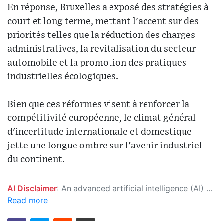
En réponse, Bruxelles a exposé des stratégies à
court et long terme, mettant l'accent sur des
priorités telles que la réduction des charges
administratives, la revitalisation du secteur
automobile et la promotion des pratiques
industrielles écologiques.
Bien que ces réformes visent à renforcer la
compétitivité européenne, le climat général
d'incertitude internationale et domestique
jette une longue ombre sur l'avenir industriel
du continent.
AI Disclaimer
: An advanced artificial intelligence (AI) system generated the content of this page on its own. This innovative technology conducts extensive research from a variety of reliable sources, performs rigorous fact-checking and verification, cleans up and balances biased or manipulated content, and presents a minimal factual summary that is just enough yet essential for you to function as an informed and educated citizen. Please keep in mind, however, that this system is an evolving technology, and as a result, the article may contain accidental inaccuracies or errors. We urge you to help us improve our site by reporting any inaccuracies you find using the "
Read more