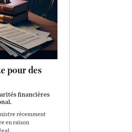
te pour des
rités financières
nal.
ministre récemment
re en raison
égal.