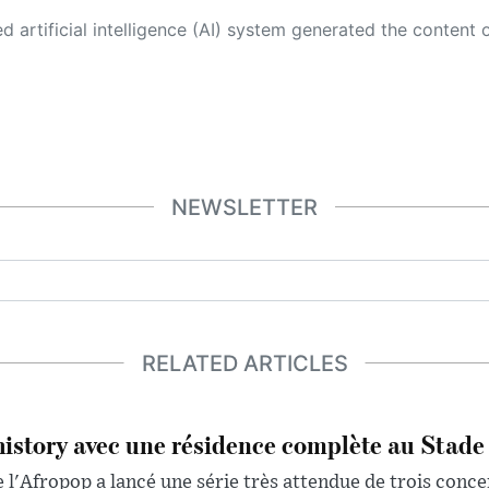
 its own. This innovative technology conducts extensive research from a variety of reliable sources, performs rigorous fact-checking and verification, cleans up and balances biased or manipulated content, and presents a minimal factual summary that is just enough yet essential for you to function as an informed and educated citizen. Please keep in mind, however, that this system is an evolving technology, and
NEWSLETTER
RELATED ARTICLES
history avec une résidence complète au Stade
 l'Afropop a lancé une série très attendue de trois conce