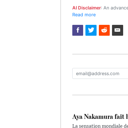
AI Disclaimer
: An advanced artificial intelligence (AI) system generated the content of this page on
Read more
Aya Nakamura fait 
La sensation mondiale de