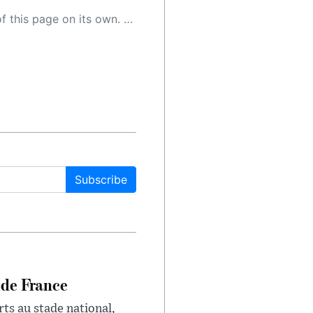
 as a result, the article may contain accidental inaccuracies or errors. We urge you to help us improve our site by reporting any inaccuracies you find using the "
Subscribe
 de France
rts au stade national,