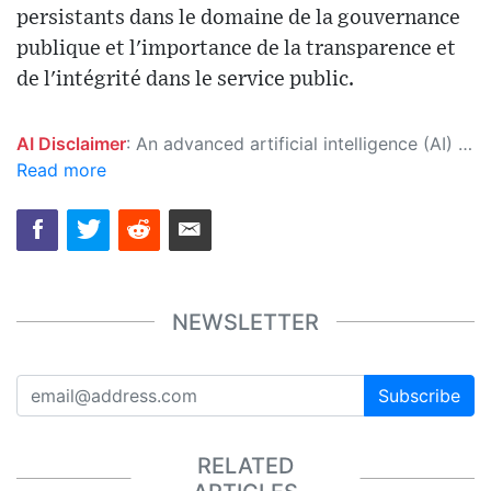
persistants dans le domaine de la gouvernance
publique et l'importance de la transparence et
de l'intégrité dans le service public.
AI Disclaimer
: An advanced artificial intelligence (AI) system generated the content of this page on its own. This innovative technology conducts extensive research from a variety of reliable sources, performs rigorous fact-checking and verification, cleans up and balances biased or manipulated content, and presents a minimal factual summary that is just enough yet essential for you to function as an informed and educated citizen. Please keep in mind, however, that this system is an evolving technology, and as a result, the article may contain accidental inaccuracies or errors. We urge you to help us improve our site by reporting any inaccuracies you find using the "
Read more
NEWSLETTER
Subscribe
RELATED