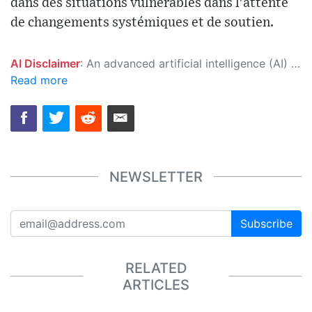
dans des situations vulnérables dans l'attente
de changements systémiques et de soutien.
AI Disclaimer
: An advanced artificial intelligence (AI) system generated the content of this page on its own. This innovative technology conducts extensive research from a variety of reliable sources, performs rigorous fact-checking and verification, cleans up and balances biased or manipulated content, and presents a minimal factual summary that is just enough yet essential for you to function as an informed and educated citizen. Please keep in mind, however, that this system is an evolving technology, and as a result, the article may contain accidental inaccuracies or errors. We urge you to help us improve our site by reporting any inaccuracies you find using the "
Read more
NEWSLETTER
Subscribe
RELATED
ARTICLES