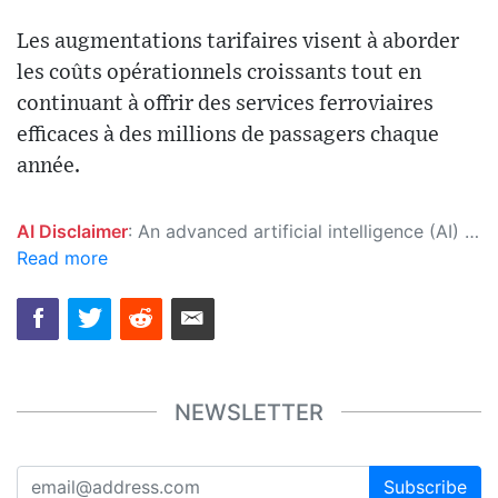
Les augmentations tarifaires visent à aborder
les coûts opérationnels croissants tout en
continuant à offrir des services ferroviaires
efficaces à des millions de passagers chaque
année.
AI Disclaimer
: An advanced artificial intelligence (AI) system generated the content of this page on its own. This innovative technology conducts extensive research from a variety of reliable sources, performs rigorous fact-checking and verification, cleans up and balances biased or manipulated content, and presents a minimal factual summary that is just enough yet essential for you to function as an informed and educated citizen. Please keep in mind, however, that this system is an evolving technology, and as a result, the article may contain accidental inaccuracies or errors. We urge you to help us improve our site by reporting any inaccuracies you find using the "
Read more
NEWSLETTER
Subscribe