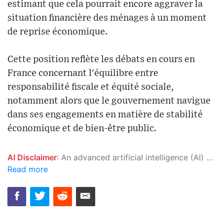
estimant que cela pourrait encore aggraver la
situation financière des ménages à un moment
de reprise économique.
Cette position reflète les débats en cours en
France concernant l'équilibre entre
responsabilité fiscale et équité sociale,
notamment alors que le gouvernement navigue
dans ses engagements en matière de stabilité
économique et de bien-être public.
AI Disclaimer
: An advanced artificial intelligence (AI) system generated the content of this page on its own. This innovative technology conducts extensive research from a variety of reliable sources, performs rigorous fact-checking and verification, cleans up and balances biased or manipulated content, and presents a minimal factual summary that is just enough yet essential for you to function as an informed and educated citizen. Please keep in mind, however, that this system is an evolving technology, and as a result, the article may contain accidental inaccuracies or errors. We urge you to help us improve our site by reporting any inaccuracies you find using the "
Read more