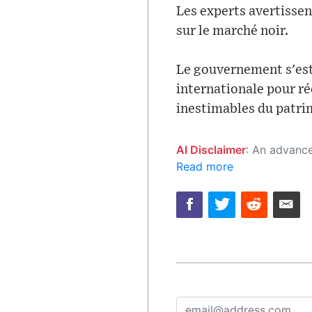
Les experts avertissen
sur le marché noir.
Le gouvernement s'est 
internationale pour r
inestimables du patrim
AI Disclaimer
: An advanced artificial intelligence (AI) system generated the content of this page on
Read more