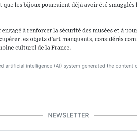
t que les bijoux pourraient déjà avoir été smugglés
engagé à renforcer la sécurité des musées et à pou
écupérer les objets d'art manquants, considérés co
oine culturel de la France.
 its own. This innovative technology conducts extensive research from a variety of reliable sources, performs rigorous fact-checking and verification, cleans up and balances biased or manipulated content, and presents a minimal factual summary that is just enough yet essential for you to function as an informed and educated citizen. Please keep in mind, however, that this system is an evolving technology, and
NEWSLETTER