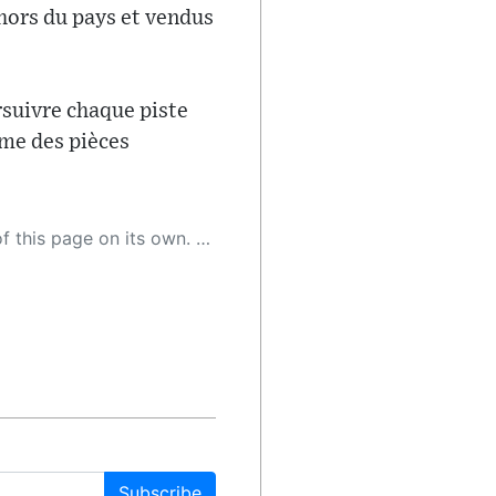
 hors du pays et vendus
rsuivre chaque piste
mme des pièces
 as a result, the article may contain accidental inaccuracies or errors. We urge you to help us improve our site by reporting any inaccuracies you find using the "
Subscribe