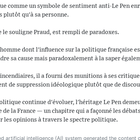
rçue comme un symbole de sentiment anti-Le Pen en
s plutôt qu'à sa personne.
 le souligne Praud, est rempli de paradoxes.
homme dont l'influence sur la politique française est
dre sa cause mais paradoxalement à la saper égale
cendiaires, il a fourni des munitions à ses critiques
nt de suppression idéologique plutôt que de discou
olitique continue d'évoluer, l'héritage Le Pen deme
e de la France — un chapitre qui a façonné les débat
 les opinions à travers le spectre politique.
 its own. This innovative technology conducts extensive research from a variety of reliable sources, performs rigorous fact-checking and verification, cleans up and balances biased or manipulated content, and presents a minimal factual summary that is just enough yet essential for you to function as an informed and educated citizen. Please keep in mind, however, that this system is an evolving technology, and