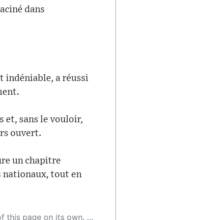
raciné dans
 indéniable, a réussi
ment.
 et, sans le vouloir,
rs ouvert.
ure un chapitre
s nationaux, tout en
 as a result, the article may contain accidental inaccuracies or errors. We urge you to help us improve our site by reporting any inaccuracies you find using the "