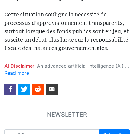
Cette situation souligne la nécessité de
processus d'approvisionnement transparents,
surtout lorsque des fonds publics sont en jeu, et
suscite un débat plus large sur la responsabilité
fiscale des instances gouvernementales.
AI Disclaimer
: An advanced artificial intelligence (AI) system generated the content of this page on its own. This innovative technology conducts extensive research from a variety of reliable sources, performs rigorous fact-checking and verification, cleans up and balances biased or manipulated content, and presents a minimal factual summary that is just enough yet essential for you to function as an informed and educated citizen. Please keep in mind, however, that this system is an evolving technology, and as a result, the article may contain accidental inaccuracies or errors. We urge you to help us improve our site by reporting any inaccuracies you find using the "
Read more
NEWSLETTER