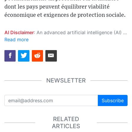
dont les pays peuvent équilibrer viabilité
économique et exigences de protection sociale.
AI Disclaimer
: An advanced artificial intelligence (AI) system generated the content of this page on its own. This innovative technology conducts extensive research from a variety of reliable sources, performs rigorous fact-checking and verification, cleans up and balances biased or manipulated content, and presents a minimal factual summary that is just enough yet essential for you to function as an informed and educated citizen. Please keep in mind, however, that this system is an evolving technology, and as a result, the article may contain accidental inaccuracies or errors. We urge you to help us improve our site by reporting any inaccuracies you find using the "
Read more
NEWSLETTER
Subscribe
RELATED
ARTICLES