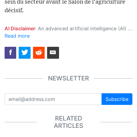
sein du secteur avant le Salon de l'agriculture
décisif.
AI Disclaimer
: An advanced artificial intelligence (AI) system generated the content of this page on its own. This innovative technology conducts extensive research from a variety of reliable sources, performs rigorous fact-checking and verification, cleans up and balances biased or manipulated content, and presents a minimal factual summary that is just enough yet essential for you to function as an informed and educated citizen. Please keep in mind, however, that this system is an evolving technology, and as a result, the article may contain accidental inaccuracies or errors. We urge you to help us improve our site by reporting any inaccuracies you find using the "
Read more
NEWSLETTER
Subscribe
RELATED
ARTICLES