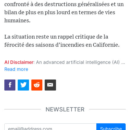
confronté à des destructions généralisées et un
bilan de plus en plus lourd en termes de vies
humaines.
La situation reste un rappel critique de la
férocité des saisons d’incendies en Californie.
AI Disclaimer
: An advanced artificial intelligence (AI) system generated the content of this page on its own. This innovative technology conducts extensive research from a variety of reliable sources, performs rigorous fact-checking and verification, cleans up and balances biased or manipulated content, and presents a minimal factual summary that is just enough yet essential for you to function as an informed and educated citizen. Please keep in mind, however, that this system is an evolving technology, and as a result, the article may contain accidental inaccuracies or errors. We urge you to help us improve our site by reporting any inaccuracies you find using the "
Read more
NEWSLETTER
Subscribe