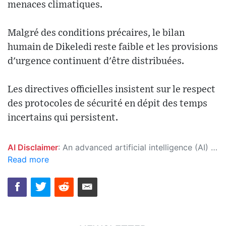
menaces climatiques.
Malgré des conditions précaires, le bilan
humain de Dikeledi reste faible et les provisions
d'urgence continuent d'être distribuées.
Les directives officielles insistent sur le respect
des protocoles de sécurité en dépit des temps
incertains qui persistent.
AI Disclaimer
: An advanced artificial intelligence (AI) system generated the content of this page on its own. This innovative technology conducts extensive research from a variety of reliable sources, performs rigorous fact-checking and verification, cleans up and balances biased or manipulated content, and presents a minimal factual summary that is just enough yet essential for you to function as an informed and educated citizen. Please keep in mind, however, that this system is an evolving technology, and as a result, the article may contain accidental inaccuracies or errors. We urge you to help us improve our site by reporting any inaccuracies you find using the "
Read more