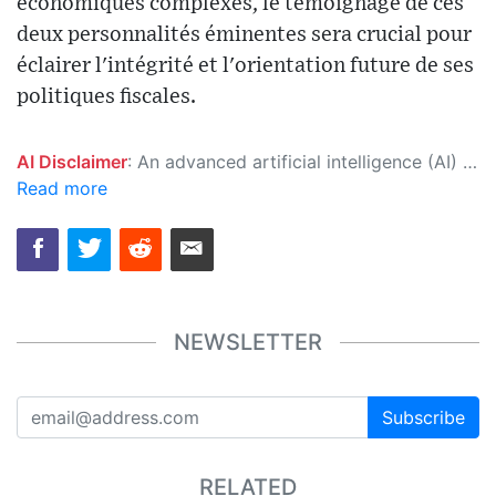
économiques complexes, le témoignage de ces
deux personnalités éminentes sera crucial pour
éclairer l'intégrité et l'orientation future de ses
politiques fiscales.
AI Disclaimer
: An advanced artificial intelligence (AI) system generated the content of this page on its own. This innovative technology conducts extensive research from a variety of reliable sources, performs rigorous fact-checking and verification, cleans up and balances biased or manipulated content, and presents a minimal factual summary that is just enough yet essential for you to function as an informed and educated citizen. Please keep in mind, however, that this system is an evolving technology, and as a result, the article may contain accidental inaccuracies or errors. We urge you to help us improve our site by reporting any inaccuracies you find using the "
Read more
NEWSLETTER
Subscribe
RELATED