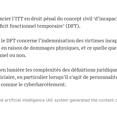
rencier l’ITT en droit pénal du concept civil ‘d’incapa
icit fonctionnel temporaire’ (DFT).
, le DFT concerne l’indemnisation des victimes inca
 en raison de dommages physiques, et ce quelle que
nnel ou non.
en lumière les complexités des définitions juridique
ciaire, en particulier lorsqu’il s'agit de personnali
 comme le cyberharcèlement.
 its own. This innovative technology conducts extensive research from a variety of reliable sources, performs rigorous fact-checking and verification, cleans up and balances biased or manipulated content, and presents a minimal factual summary that is just enough yet essential for you to function as an informed and educated citizen. Please keep in mind, however, that this system is an evolving technology, and