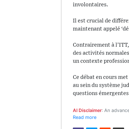
involontaires.
Il est crucial de diffé
maintenant appelé ‘déf
Contrairement à l’ITT
des activités normales
un contexte professio
Ce débat en cours met 
au sein du système judi
questions émergentes
AI Disclaimer
: An advanced artificial intelligence (AI) system generated the content of this page on
Read more