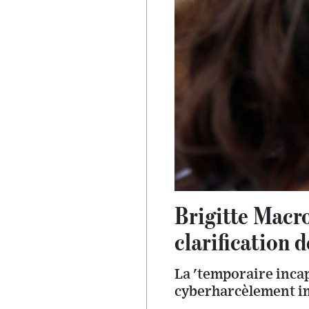
Brigitte Macro
clarification 
La 'temporaire incapa
cyberharcèlement i