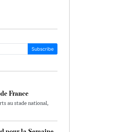
Subscribe
 de France
rts au stade national,
rd pour la Semaine