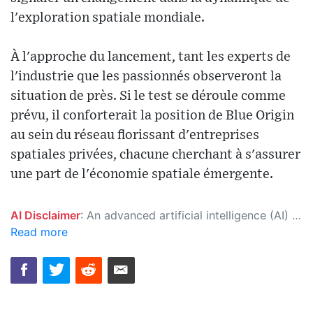
l'exploration spatiale mondiale.
À l'approche du lancement, tant les experts de
l'industrie que les passionnés observeront la
situation de près. Si le test se déroule comme
prévu, il conforterait la position de Blue Origin
au sein du réseau florissant d'entreprises
spatiales privées, chacune cherchant à s'assurer
une part de l'économie spatiale émergente.
AI Disclaimer
: An advanced artificial intelligence (AI) system generated the content of this page on its own. This innovative technology conducts extensive research from a variety of reliable sources, performs rigorous fact-checking and verification, cleans up and balances biased or manipulated content, and presents a minimal factual summary that is just enough yet essential for you to function as an informed and educated citizen. Please keep in mind, however, that this system is an evolving technology, and as a result, the article may contain accidental inaccuracies or errors. We urge you to help us improve our site by reporting any inaccuracies you find using the "
Read more